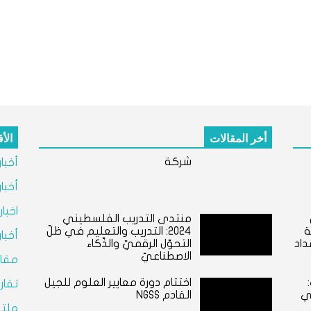
أخر المقالات
الأ
شركة
أخبا
أخبا
اخبا
منتدى التدريب الفلسطيني
ة
٢٠٢٤: التدريب والتعليم في ظلّ
أخبا
داد
التحوّل الرقميّ والذّكاء
الاصطناعيّ
مقال
اختتام دورة معايير العلوم للجيل
تقار
ي
القادم NGSS
ملتق