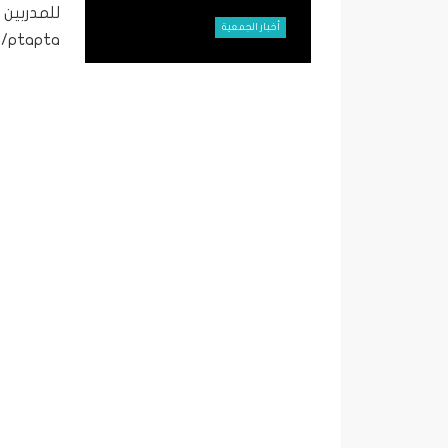
للمدربين 
أخبار الجمعية
www.bit.ly/ptapta للمر