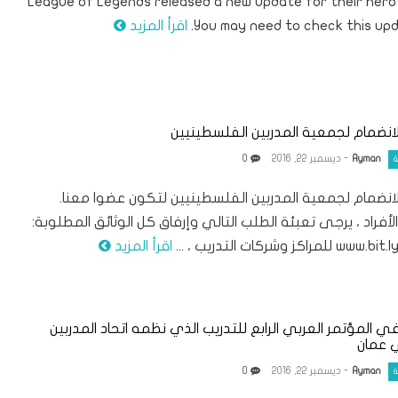
League of Legends released a new update for their hero 
You may need to check this upd
اقرأ المزيد
انضمام لجمعية المدربين الفلسطينيين
Ayman
- ديسمبر 22, 2016
0
ة
انضمام لجمعية المدربين الفلسطينيين لتكون عضوا معنا.
الأفراد ، يرجى تعبئة الطلب التالي وإرفاق كل الوثائق المطلوبة:
اكز وشركات التدريب ، ...
اقرأ المزيد
 المؤتمر العربي الرابع للتدريب الذي نظمه اتحاد المدربين
 عمان
Ayman
- ديسمبر 22, 2016
0
ة