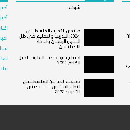
شركة
أخبا
أخبا
اخبا
منتدى التدريب الفلسطيني
M
٢٠٢٤: التدريب والتعليم في ظلّ
أخبا
التحوّل الرقميّ والذّكاء
الاصطناعيّ
مقال
اختتام دورة معايير العلوم للجيل
تقار
القادم NGSS
اء
ملتق
جمعية المدربين الفلسطينيين
تنظم المنتدى الفلسطيني
للتدريب 2022