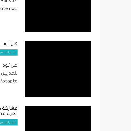
Vel’Koz.
ate now.
هل تود ال
أخبار الجمعي
هل تود ال
للمدربين 
www.bit.ly/ptapta للمر
مشاركة في
العرب في
أخبار الجمعي