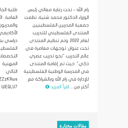
رام الله – تحت رعاية معالي رئيس
طلبة الجام
الوزراء الدكتور محمد شتية، نظمت
العامة.. ال
جمعية المدربين الفلسطينيين
والمدربون
المنتدى الفلسطيني للتدريب
الأكاديمي
لعام 2022. وتم تنظيم المنتدى
دراسي بعن
تحت عنوان: توجهات معاصرة في
الفلسطين
عالم التدريب "نحو تدريب عصري
التخصصات 
ذكي". حيث تم إقامة المنتدى
المهنية ي
في المدرسة الوطنية الفلسطينية
التالي:
للإدارة في رام الله وبالشراكة مع
CZZzKRws
أكثر من ...
اقرأ المزيد
WEQLU7
ا
مقالات مختارة