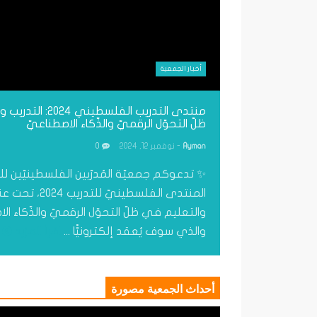
أخبار الجمعية
منتدى التدريب الفلسطيني
ظلّ التحوّل الرقميّ والذّكاء الاصطناعيّ
Ayman
- نوفمبر 12, 2024
0
✨ تدعوكم جمعيّة المُدرّبين الفلسطينيّين 
المنتدى الفلسطينيّ للت
والتعليم في ظلّ التحوّل الرقميّ والذّكاء ال
والذي سوف يُعقد إلكترونيًّا ...
اقرأ المزيد
أحداث الجمعية مصورة