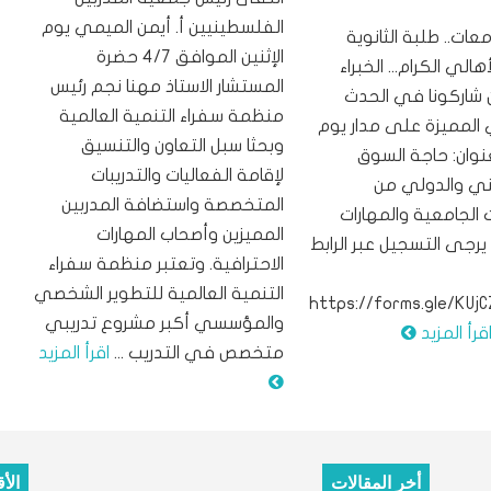
الفلسطينيين أ. أيمن الميمي يوم
عات.. طلبة الثانوية
الإثنين الموافق 4/7 حضرة
أهالي الكرام... الخبراء
المستشار الاستاذ مهنا نجم رئيس
 شاركونا في الحدث
منظمة سفراء التنمية العالمية
 المميزة على مدار يوم
وبحثا سبل التعاون والتنسيق
وان: حاجة السوق
لإقامة الفعاليات والتدريبات
ي والدولي من
المتخصصة واستضافة المدربين
الجامعية والمهارات
المميزين وأصحاب المهارات
رجى التسجيل عبر الرابط
الاحترافية. وتعتبر منظمة سفراء
التنمية العالمية للتطوير الشخصي
https://forms.gle/KUj
والمؤسسي أكبر مشروع تدريبي
قرأ المزيد
متخصص في التدريب ...
اقرأ المزيد
أخر المقالات
الأ