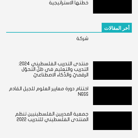
خطتها الاستراتيجية
أخر المقالات
شركة
منتدى التدريب الفلسطيني ٢٠٢٤:
التدريب والتعليم في ظلّ التحوّل
الرقميّ والذّكاء الاصطناعيّ
اختتام دورة معايير العلوم للجيل القادم
NGSS
جمعية المدربين الفلسطينيين تنظم
المنتدى الفلسطيني للتدريب 2022