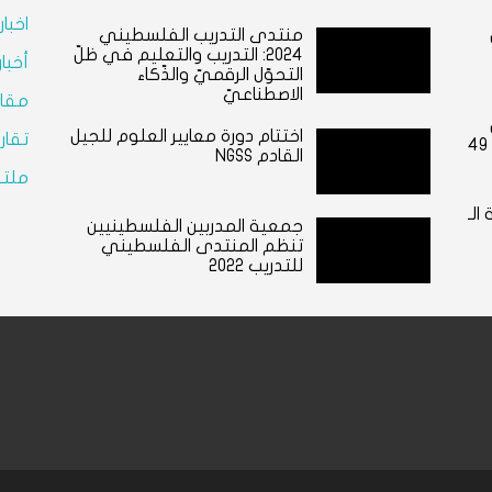
اخبا
منتدى التدريب الفلسطيني
٢٠٢٤: التدريب والتعليم في ظلّ
أخبا
التحوّل الرقميّ والذّكاء
الاصطناعيّ
مقال
اختتام دورة معايير العلوم للجيل
تقار
القادم NGSS
ملتق
الـ
جمعية المدربين الفلسطينيين
تنظم المنتدى الفلسطيني
للتدريب 2022