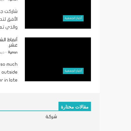
شاركت جم
أخبار الجمعية
الأفق لت
والذي تم 
‎أنماط ا
عشر‎.
Ayman
- ديسمبر 
t so much
أخبار الجمعية
d outside
n late ...
مقالات مختارة
شركة