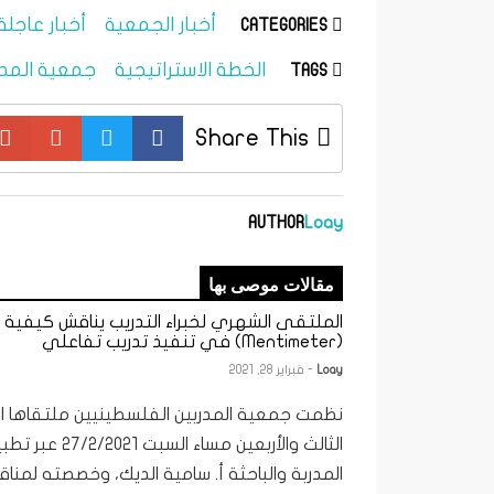
أخبار الجمعية
أخبار عاجلة
CATEGORIES
الخطة الاستراتيجية
جمعية المدر
TAGS
Share This
AUTHOR
Loay
مقالات موصى بها
الملتقى الشهري لخبراء التدريب يناقش كيفية
(Mentimeter) في تنفيذ تدريب تفاعلي
Loay
- فبراير 28, 2021
نظمت جمعية المدربين الفلسطينيين ملتقاها ال
الثالث والأربعين م
المدربة والباحثة أ. سامية الديك، وخصصته لمناقش