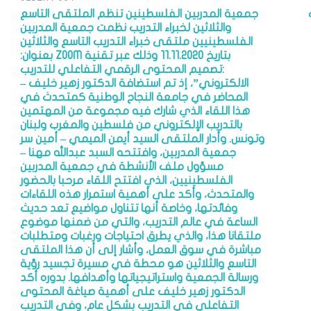
جمعية المدربين الفلسطينين تنظم الملتقى التاسع
والثلاثين لخبراء التدريب نظمت جمعية المدربين
الفلسطينيين ملتقى خبراء التدريب التاسع والثلاثين
بتاريخ 11.11.2020 وذلك عبر تقنية ZOOM بعنوان:
:تصميم المحتوى الرقمي التفاعلي للتدريب
الالكتروني”، إذ تم استضافة الدكتور زهير خليف –
المحاضر في جامعة النجاح الوطنية كمتحدث في
هذا اللقاء الذي شارك فيه مجموعة من المهتمين
بالتدريب الإلكتروني من فلسطين والمغرب ولبنان
وتونس. وأدار الملتقى السيد أيمن الميمي – أمين سر
جمعية المدربين، وافتتحه السبد عبدالله مهنا –
مسؤول ملف الأنشطة في جمعية المدربين
الفلسطينيين، الذي افتتح اللقاء مرحبا بالحضور
والمتحدث، وأكد على أهمية استمرار هذه اللقاءات
وفائدتها، وخاصة أنها تتناول مواضيع تعد حديث
الساعة في عالم التدريب، والتي من ضمنها موضوع
ملتقانا هذا، والذي يطرق احتياجات ورغبات ومتطلبات
مباشرة في سوق العمل، وأشار إلى أن هذا الملتقى
التاسع والثلاثين هو محطة في مسيرة تجسيد رؤية
ورسالة الجمعية واستراتيجياتها وأهدافها. بدوره أكد
الدكتور زهير خليف على أهمية صياغة المحتوى
التفاعلي في التدريب بشكل عام، وفي التدريب