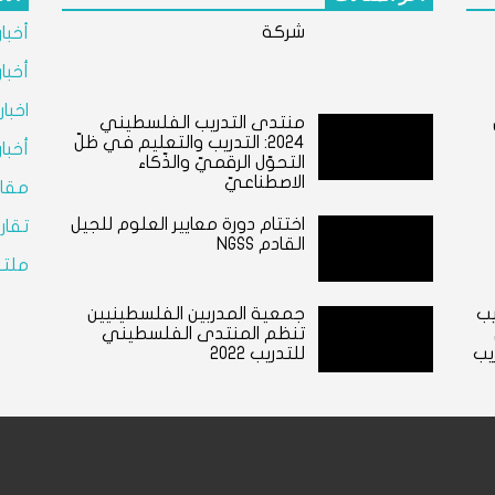
شركة
أخبا
أخبا
اخبا
منتدى التدريب الفلسطيني
٢٠٢٤: التدريب والتعليم في ظلّ
أخبا
التحوّل الرقميّ والذّكاء
الاصطناعيّ
مقال
اختتام دورة معايير العلوم للجيل
تقار
القادم NGSS
ملتق
يب
جمعية المدربين الفلسطينيين
تنظم المنتدى الفلسطيني
دريب
للتدريب 2022