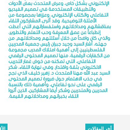
الإلكتروني بشكل خاص، وعرض المتحدث بعض الأدوات
والتطبيقات المستخدمة في تصميم الفيديو
التفاعلي والكتاب الإلكتروني، وعززها بمجموعة من
الأمثلة التوضيحية. وقد أثرى المشاركون اللقاء
بمناقشاتهم ومداخلاتهم واستفساراتهم التي أعطت
إنطباعاً عن عمق المعرفة وحب التعلم والتطوير،
والذي كان واضحاً من خلال أسئلتهم ومداخلاتهم. من
جهته، أشار السيد وحيد جبران رئيس جمعية المدربين
الفلسطينيين إلى أهمية امتلاك المدرب مجموعة
من الكفايات الرقمية، منها تصميم المحتوى الرقمي
التفاعلي، التي تمكنه من خوض غمار التدريب
الالكتروني بثقة واقتدار. وفي نهاية اللقاء، شكر
السيد عبد الله مهنا المتحدث د. زهير خليف الذي نجح
في جذب الاهتمام حول ضرورة تصميم المحتوى
الرقمي على نحو تفاعلي، وأهمية ذلك بالنسبة
المدربين والمتدربين وشكر أيضا المشاركين، الذين أثروا
اللقاء بخبراتهم ومداخلاتهم القيمة.
أخر المقالات
الأ