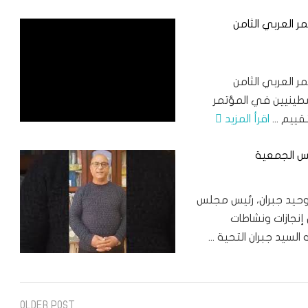
 العربي الثامن
 العربي الثامن
طينيين في المؤتمر
ييم ...
اقرأ المزيد
يس الجمعية
https: وجه الأستاذ وحيد جبران، رئيس مجلس
إنجازات ونشاطات
سيد جبران التحية ...
OLDER POST