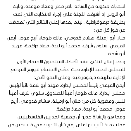
انتخابات مكونة من السادة: ناصر مطر، ومعاذ موقدة، وثابت
أبو الروس إذ أشرفت اللجنة على إجراء الانتخابات التي تمت
بطريقة ديموقراطية ، ليتم بعدها إعلان النتائج التي تمخضت
عن فوز كل من :
حنان أبو ارميلة، هشام قدومي، مالك طومار، أريج عوض، أيمن
الميمي، سلوى شرف، محمد أبو لبدة، معاذ دراغمة، مهند
أبو شمة.
وبعد إعلان النتائج، عقد الأعضاء المنتخبون الاجتماع الأول
للمجلس الجديد للإدارة، حيث خصّص الاجتماع لتوزيع المواقع
الإدارية بطريقة ديموقراطية، وعلى النحو الآتي:
أيمن الميمي رئيساً لمجلس الإدارة، مهند أبو شمة نائباً لرئيس
مجلس الإدارة، مالك طومار أميناً للصندوق، سلوى شرف أميناً
للسر، وعضوية كل من: حنان أبو ارميلة، هشام قدومي، أريج
عوض، محمد أبو لبدة، معاذ دراغمة.
ومما هو بالإشارة جدير؛ أن جمعية المدربين الفلسطينيين
عملت منذ تأسيسها على رفع شأن التدريب في فلسطين من